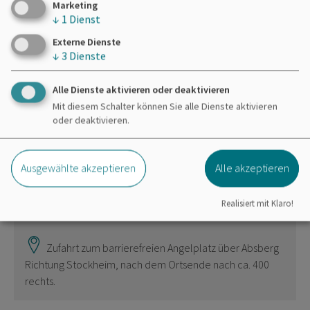
bereitgestellte externe Inhalte laden?
Marketing
↓
1
Dienst
Ja
Immer
Externe Dienste
↓
3
Dienste
Alle Dienste aktivieren oder deaktivieren
Mit diesem Schalter können Sie alle Dienste aktivieren
Zweckverband Brombachsee
oder deaktivieren.
Ramsberg
Obere Dorfstraße 3
91785 Pleinfeld
Ausgewählte akzeptieren
Alle akzeptieren
09144 571
Realisiert mit Klaro!
Zufahrt zum barrierefreien Angelplatz über Absberg
Richtung Stockheim, nach dem Ortsende nach ca. 400
rechts.