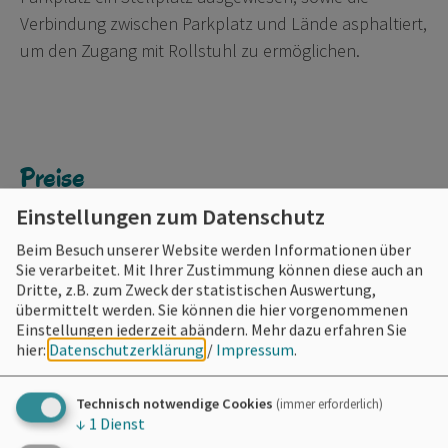
Verbindung zwischen Parkplatz und Lände asphaltiert,
um den Zugang mit Rollstuhl zu ermöglichen.
Preise
Einstellungen zum Datenschutz
Tageserlaubnisscheine 12,- €
Wochenerlaubnisscheine 40,- €
Beim Besuch unserer Website werden Informationen über
Sie verarbeitet. Mit Ihrer Zustimmung können diese auch an
inkl. Bootslizenz
Dritte, z.B. zum Zweck der statistischen Auswertung,
übermittelt werden. Sie können die hier vorgenommenen
Einstellungen jederzeit abändern.
Mehr dazu erfahren Sie
hier:
Datenschutzerklärung
/
Impressum
.
Technisch notwendige Cookies
(immer erforderlich)
↓
1
Dienst
Möchten Sie von
OpenStreetMap/Leaflet