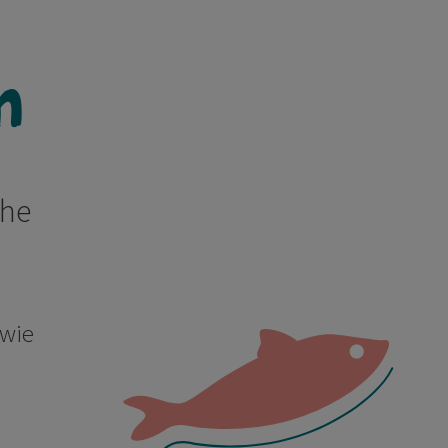
n
che
wie