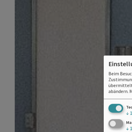
Einstel
Beim Besuch
Zustimmung 
übermittelt
abändern.
M
Te
↓
Ma
↓