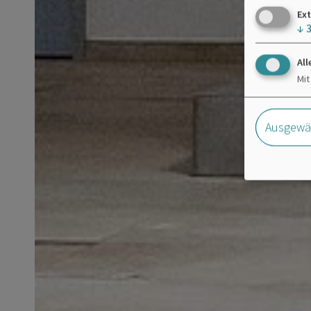
Ext
↓
All
Mit
Ausgewäh