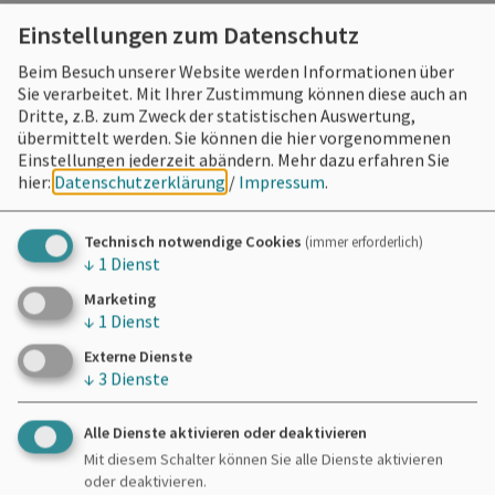
Strand ein.
Einstellungen zum Datenschutz
Beim Besuch unserer Website werden Informationen über
Sie verarbeitet. Mit Ihrer Zustimmung können diese auch an
Dritte, z.B. zum Zweck der statistischen Auswertung,
übermittelt werden. Sie können die hier vorgenommenen
Einstellungen jederzeit abändern.
Mehr dazu erfahren Sie
Möchten Sie von
OpenStreetMap/Leaflet
hier:
Datenschutzerklärung
/
Impressum
.
bereitgestellte externe Inhalte laden?
Technisch notwendige Cookies
(immer erforderlich)
Ja
Immer
↓
1
Dienst
Marketing
↓
1
Dienst
Externe Dienste
Zweckverband Brombachsee
↓
3
Dienste
Ramsberg
Obere Dorfstraße 3
Alle Dienste aktivieren oder deaktivieren
91785 Pleinfeld
Mit diesem Schalter können Sie alle Dienste aktivieren
oder deaktivieren.