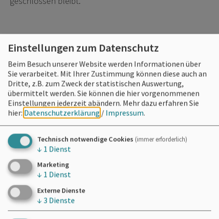
geschlossen bleibt.
Einstellungen zum Datenschutz
Dieser Betrieb auch hier
Beim Besuch unserer Website werden Informationen über
Essen & Trinken
Sie verarbeitet. Mit Ihrer Zustimmung können diese auch an
Dritte, z.B. zum Zweck der statistischen Auswertung,
übermittelt werden. Sie können die hier vorgenommenen
Einstellungen jederzeit abändern.
Mehr dazu erfahren Sie
hier:
Datenschutzerklärung
/
Impressum
.
Technisch notwendige Cookies
(immer erforderlich)
Möchten Sie von
OpenStreetMap/Leaflet
↓
1
Dienst
bereitgestellte externe Inhalte laden?
Marketing
↓
1
Dienst
Ja
Immer
Externe Dienste
↓
3
Dienste