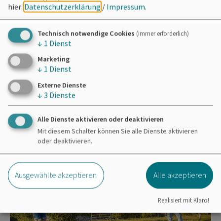
Info-Adresse
hier:
Datenschutzerklärung
/
Impressum
.
Familygolf Thomas Meier
Herr Thomas Meier
Technisch notwendige Cookies
(immer erforderlich)
↓
1
Dienst
Robert-Schulz-Straße 10
91732 Merkendorf
Marketing
↓
1
Dienst
Externe Dienste
0176 57713345
↓
3
Dienste
Alle Dienste aktivieren oder deaktivieren
Mit diesem Schalter können Sie alle Dienste aktivieren
oder deaktivieren.
Ausgewählte akzeptieren
Alle akzeptieren
Realisiert mit Klaro!