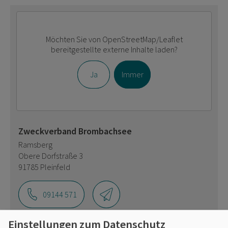
Möchten Sie von
OpenStreetMap/Leaflet
bereitgestellte externe Inhalte laden?
Ja
Immer
Zweckverband Brombachsee
Ramsberg
Obere Dorfstraße 3
91785 Pleinfeld
09144 571
Einstellungen zum Datenschutz