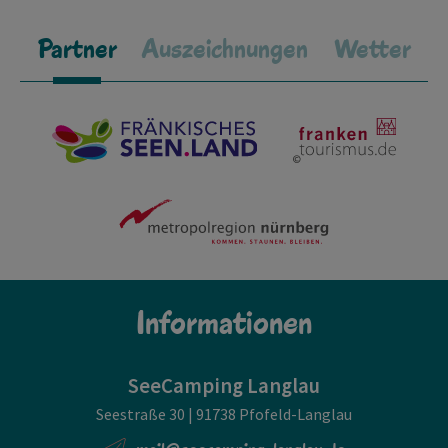
Partner
Auszeichnungen
Wetter
Informationen
SeeCamping Langlau
Seestraße 30 | 91738 Pfofeld-Langlau