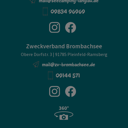
mail@seecamping-langlau.de
09834 96969
Zweckverband Brombachsee
Obere Dorfstr. 3 | 91785 Pleinfeld-Ramsberg
mail@zv-brombachsee.de
09144 571