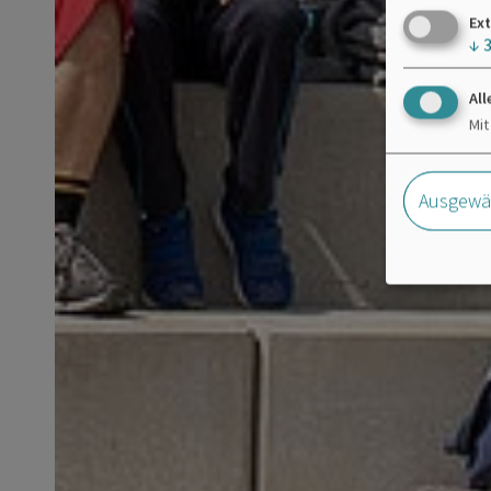
Ext
↓
All
Mit
Ausgewäh