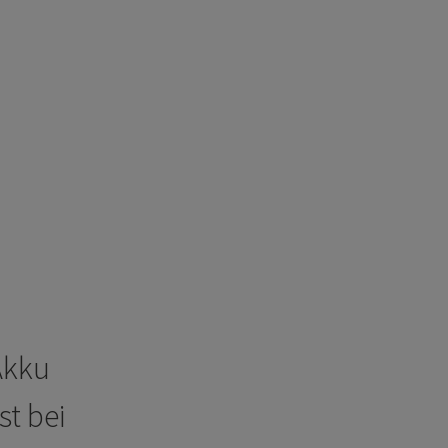
Akku
t bei