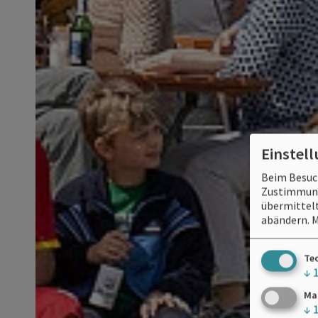
Einstel
Beim Besuch
Zustimmung 
übermittelt
abändern.
M
Te
↓
Ma
↓