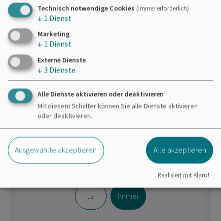
Pauschalangebote
Technisch notwendige Cookies
(immer erforderlich)
↓
1
Dienst
Marketing
↓
1
Dienst
Regionale Biersorten
Externe Dienste
↓
3
Dienste
Brauerei Gutmann
Wettelsheimer Bier
Alle Dienste aktivieren oder deaktivieren
Mit diesem Schalter können Sie alle Dienste aktivieren
oder deaktivieren.
Ausgewählte akzeptieren
Alle akzeptieren
Möchten Sie von
OpenStreetMap/Leaflet
bereitgestellte externe Inhalte laden?
Realisiert mit Klaro!
Ja
Immer