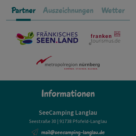
Partner
Auszeichnungen
Wetter
Informationen
SeeCamping Langlau
Seestraße 30 | 91738 Pfofeld-Langlau
mail@seecamping-langlau.de