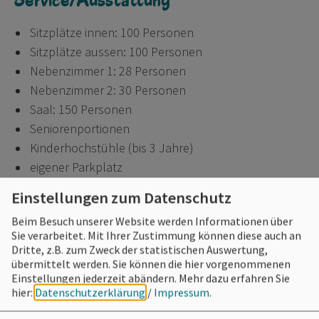
Sitzplätze innen: 100 Personen
Sitzplätze aussen: 100 Personen
Nebenzimmer 1: 28 Personen
Nebenzimmer 2: 30 Personen
Saal: 150 Personen
Seniorenportionen
Kinderhochstühle (bis 3 Jahre)
eigener Parkplatz
Parkplatz (PKW) am Haus
Einstellungen zum Datenschutz
Parkplatz (Bus) am Haus
Beim Besuch unserer Website werden Informationen über
Busreisen willkommen
Sie verarbeitet. Mit Ihrer Zustimmung können diese auch an
EC-Karten akzeptiert
Dritte, z.B. zum Zweck der statistischen Auswertung,
WLAN
übermittelt werden. Sie können die hier vorgenommenen
Einstellungen jederzeit abändern.
Mehr dazu erfahren Sie
Rollstuhlgerecht
hier:
Datenschutzerklärung
/
Impressum
.
Haustiere erlaubt