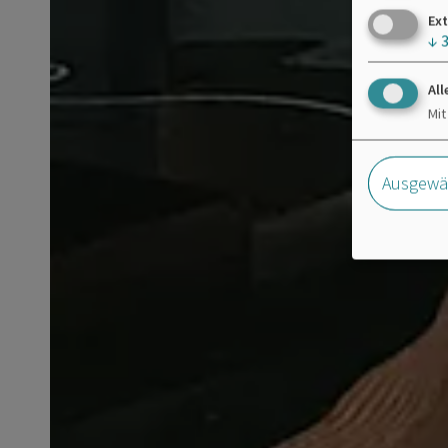
Ext
↓
All
Mit
Ausgewäh