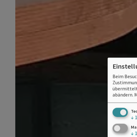
Einstel
Beim Besuch
Zustimmung 
übermittelt
abändern.
M
Te
↓
Ma
↓