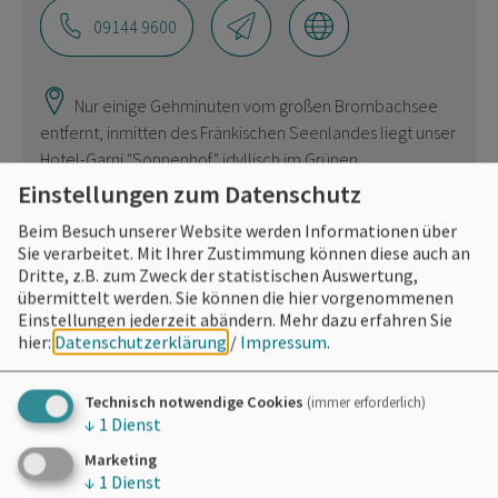
09144 9600
Nur einige Gehminuten vom großen Brombachsee
entfernt, inmitten des Fränkischen Seenlandes liegt unser
Hotel-Garni "Sonnenhof" idyllisch im Grünen.
Einstellungen zum Datenschutz
Beim Besuch unserer Website werden Informationen über
Sie verarbeitet. Mit Ihrer Zustimmung können diese auch an
Dritte, z.B. zum Zweck der statistischen Auswertung,
übermittelt werden. Sie können die hier vorgenommenen
Einstellungen jederzeit abändern.
Mehr dazu erfahren Sie
hier:
Datenschutzerklärung
/
Impressum
.
Technisch notwendige Cookies
(immer erforderlich)
↓
1
Dienst
Marketing
↓
1
Dienst