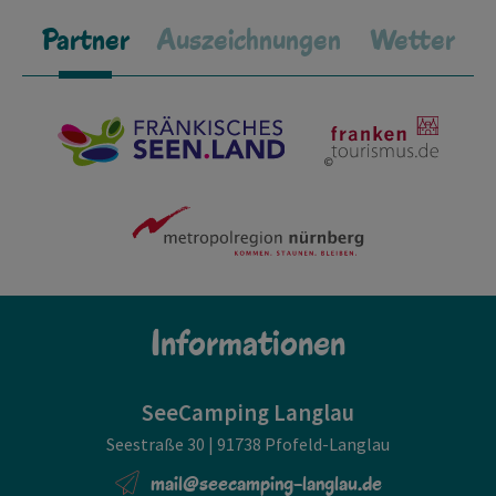
Partner
Auszeichnungen
Wetter
Informationen
SeeCamping Langlau
Seestraße 30 | 91738 Pfofeld-Langlau
mail@seecamping-langlau.de