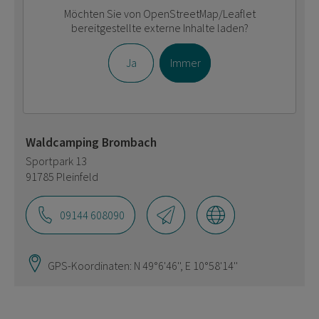
Möchten Sie von
OpenStreetMap/Leaflet
bereitgestellte externe Inhalte laden?
Ja
Immer
Waldcamping Brombach
Sportpark 13
91785 Pleinfeld
09144 608090
GPS-Koordinaten: N 49°6'46'', E 10°58'14''