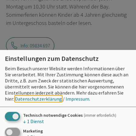
Montag um 10.30 Uhr statt. Während der Bay.
Sommerferien können Kinder ab 4 Jahren gleichzeitig
im Untergeschoss basteln oder lesen.
Info: 09834 697
Einstellungen zum Datenschutz
Beim Besuch unserer Website werden Informationen über
Sie verarbeitet. Mit Ihrer Zustimmung können diese auch an
Eintrittspreise
Dritte, z.B. zum Zweck der statistischen Auswertung,
übermittelt werden. Sie können die hier vorgenommenen
Einstellungen jederzeit abändern.
Mehr dazu erfahren Sie
Eintritt frei
hier:
Datenschutzerklärung
/
Impressum
.
Technisch notwendige Cookies
(immer erforderlich)
↓
1
Dienst
Marketing