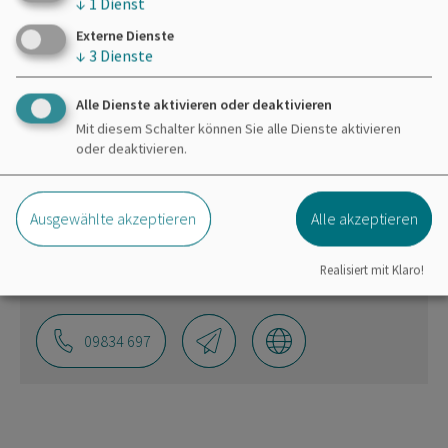
↓
1
Dienst
Möchten Sie von
OpenStreetMap/Leaflet
bereitgestellte externe Inhalte laden?
Externe Dienste
↓
3
Dienste
Ja
Immer
Alle Dienste aktivieren oder deaktivieren
Mit diesem Schalter können Sie alle Dienste aktivieren
oder deaktivieren.
Tourist-Information Langlau
Ausgewählte akzeptieren
Alle akzeptieren
Gemeinde Pfofeld
Langlau
Seestraße 12a
Realisiert mit Klaro!
91738 Pfofeld
09834 697