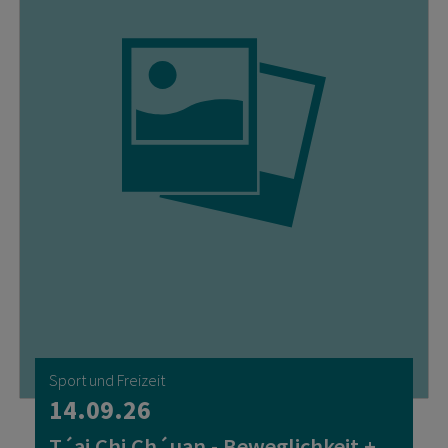
Sport und Freizeit
14.09.26
T´ai Chi Ch´uan - Beweglichkeit +