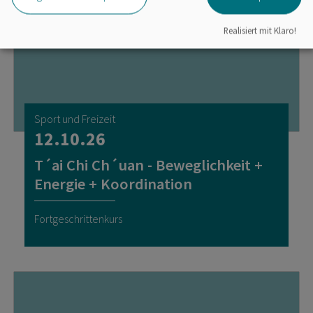
Realisiert mit Klaro!
Sport und Freizeit
12.10.26
T´ai Chi Ch´uan - Beweglichkeit +
Energie + Koordination
Fortgeschrittenkurs