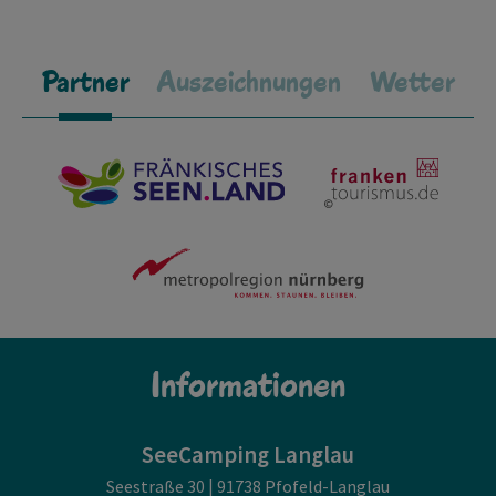
Partner
Auszeichnungen
Wetter
Informationen
SeeCamping Langlau
Seestraße 30 | 91738 Pfofeld-Langlau