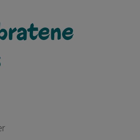
bratene
s
er