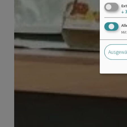
Ext
↓
All
Mit
Ausgewäh