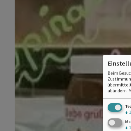
Einstel
Beim Besuch
Zustimmung 
übermittelt
abändern.
M
Te
↓
Ma
↓