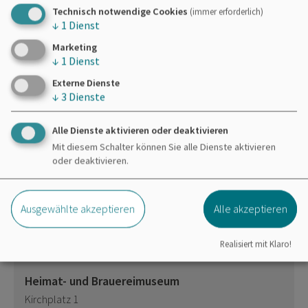
kostenlos
Technisch notwendige Cookies
(immer erforderlich)
↓
1
Dienst
Gerne dürfen Sie dem Museum eine kleine Spende
Marketing
geben.
↓
1
Dienst
Externe Dienste
↓
3
Dienste
Alle Dienste aktivieren oder deaktivieren
Mit diesem Schalter können Sie alle Dienste aktivieren
Möchten Sie von
OpenStreetMap/Leaflet
oder deaktivieren.
bereitgestellte externe Inhalte laden?
Ja
Immer
Ausgewählte akzeptieren
Alle akzeptieren
Realisiert mit Klaro!
Heimat- und Brauereimuseum
Kirchplatz 1