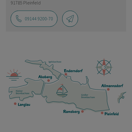
91785 Pleinfeld
09144 9200-70