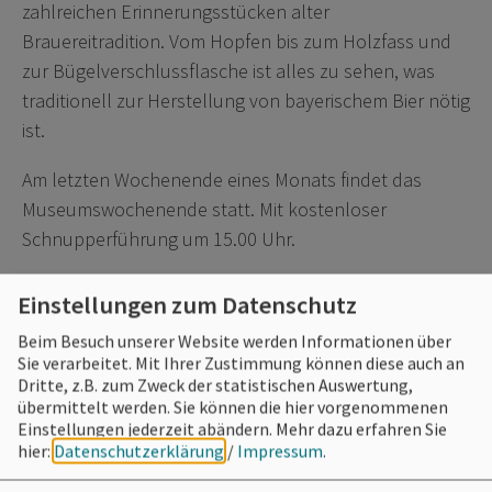
zahlreichen Erinnerungsstücken alter
Brauereitradition. Vom Hopfen bis zum Holzfass und
zur Bügelverschlussflasche ist alles zu sehen, was
traditionell zur Herstellung von bayerischem Bier nötig
ist.
Am letzten Wochenende eines Monats findet das
Museumswochenende statt. Mit kostenloser
Schnupperführung um 15.00 Uhr.
Einstellungen zum Datenschutz
Info: 09144 920070
Beim Besuch unserer Website werden Informationen über
Sie verarbeitet. Mit Ihrer Zustimmung können diese auch an
Dritte, z.B. zum Zweck der statistischen Auswertung,
übermittelt werden. Sie können die hier vorgenommenen
Einstellungen jederzeit abändern.
Mehr dazu erfahren Sie
Preis
hier:
Datenschutzerklärung
/
Impressum
.