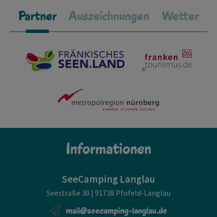
Partner
Auszeichnungen
Wetter
Informationen
SeeCamping Langlau
Seestraße 30 | 91738 Pfofeld-Langlau
mail@seecamping-langlau.de