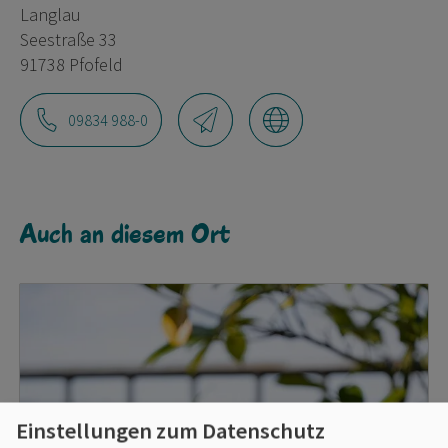
Langlau
Seestraße 33
91738 Pfofeld
09834 988-0
Auch an diesem Ort
Einstellungen zum Datenschutz