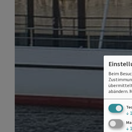
Einstel
Beim Besuch
Zustimmung 
übermittelt
abändern.
M
Te
↓
Ma
↓