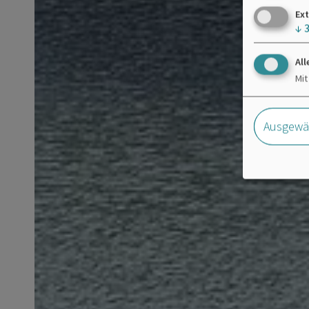
Ext
↓
All
Mit
Ausgewäh