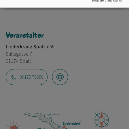
Realisiert mit Klaro!
91174 Spalt
Veranstalter
Liederkranz Spalt e.V.
Stiftsgasse 7
91174 Spalt
09175 79650