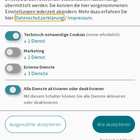
Regulär:
12,- €
übermittelt werden. Sie können die hier vorgenommenen
Ermäßigt:
10,- €
Einstellungen jederzeit abändern.
Mehr dazu erfahren Sie
hier:
Datenschutzerklärung
/
Impressum
.
Für Kinder bis 16 Jahre ist der Eintritt frei
Technisch notwendige Cookies
(immer erforderlich)
↓
1
Dienst
Marketing
↓
1
Dienst
Externe Dienste
Möchten Sie von
OpenStreetMap/Leaflet
↓
3
Dienste
bereitgestellte externe Inhalte laden?
Alle Dienste aktivieren oder deaktivieren
Ja
Immer
Mit diesem Schalter können Sie alle Dienste aktivieren
oder deaktivieren.
Ausgewählte akzeptieren
Alle akzeptieren
St. Emmeram Kirche
Am Kirchplatz 2