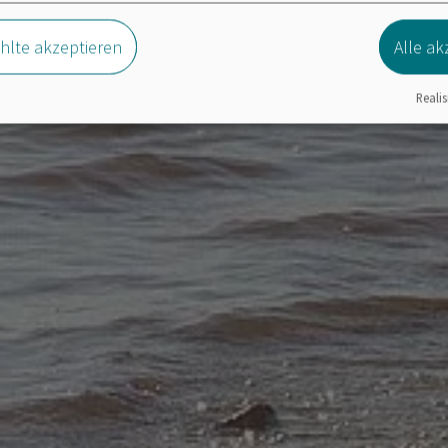
lte akzeptieren
Alle ak
Realis