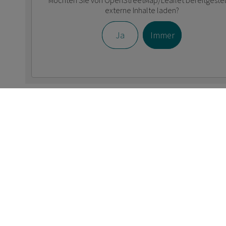
Möchten Sie von
OpenStreetMap/Leaflet
bereitgestel
externe Inhalte laden?
Ja
Immer