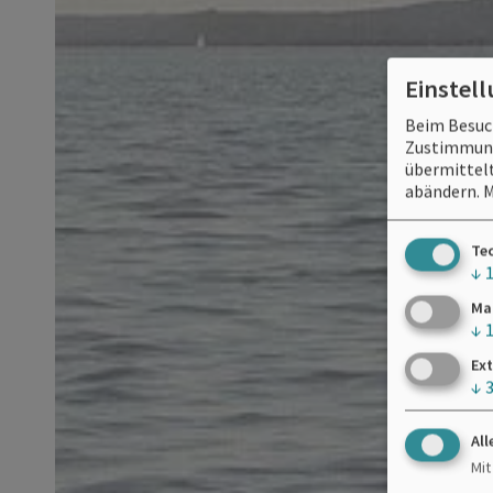
Einstel
Beim Besuch
Zustimmung 
übermittelt
abändern.
M
Te
↓
Ma
↓
Ext
↓
All
Mit