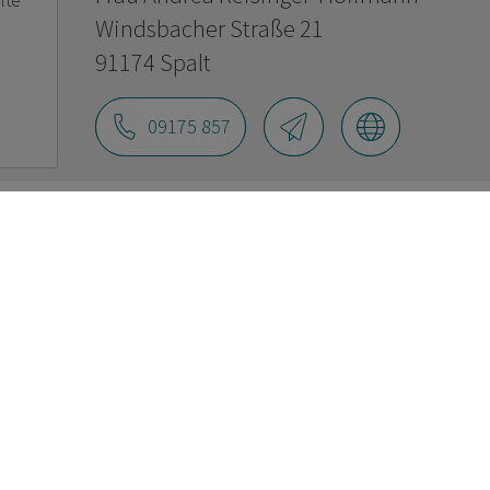
lte
Windsbacher Straße 21
91174 Spalt
09175 857