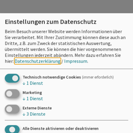
Einstellungen zum Datenschutz
Beim Besuch unserer Website werden Informationen über
Möchten Sie von
OpenStreetMap/Leaflet
Sie verarbeitet. Mit Ihrer Zustimmung können diese auch an
bereitgestellte externe Inhalte laden?
Dritte, z.B. zum Zweck der statistischen Auswertung,
übermittelt werden. Sie können die hier vorgenommenen
Ja
Immer
Einstellungen jederzeit abändern.
Mehr dazu erfahren Sie
hier:
Datenschutzerklärung
/
Impressum
.
Technisch notwendige Cookies
(immer erforderlich)
↓
1
Dienst
Landgasthaus "Jägerhof"
Marketing
Familie Berta Jäger
↓
1
Dienst
Deutschordenstraße 4
Externe Dienste
91720 Absberg
↓
3
Dienste
09175 865
Alle Dienste aktivieren oder deaktivieren