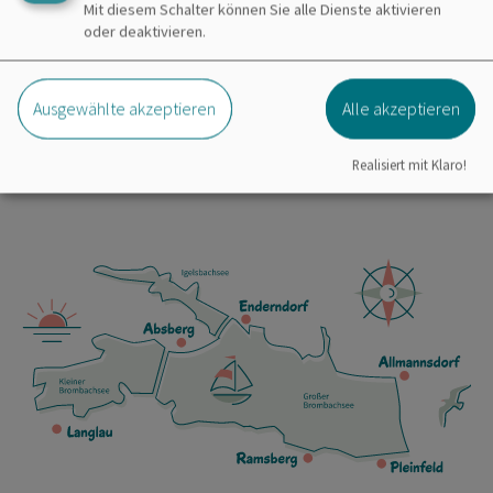
Mit diesem Schalter können Sie alle Dienste aktivieren
oder deaktivieren.
Absberg liegt im Fränkischen Seenland; zwischen
dem kleinen Brombachsee und dem Igelsbachsee. Unser
Gasthaus ist an der Ortsdurchfahrt direkt nach dem
Ausgewählte akzeptieren
Alle akzeptieren
Deutschordenschloss.
Realisiert mit Klaro!