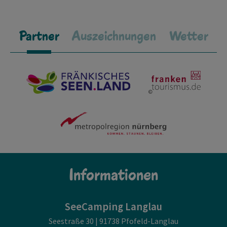
Partner
Auszeichnungen
Wetter
Informationen
SeeCamping Langlau
Seestraße 30 | 91738 Pfofeld-Langlau