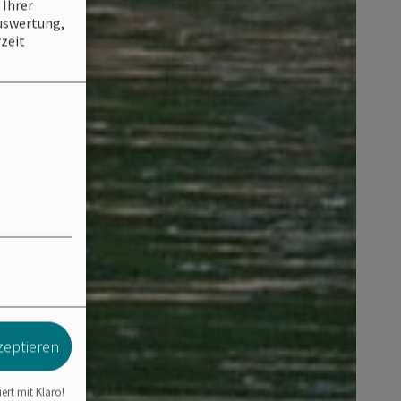
 Ihrer
Auswertung,
zeit
zeptieren
iert mit Klaro!