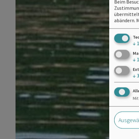
Beim Besuch
Zustimmung 
übermittelt
abändern.
M
Te
↓
Ma
↓
Ext
↓
All
Mit
Ausgewäh