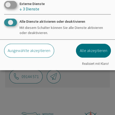
bereitgestellte externe Inhalte laden?
Externe Dienste
↓
3
Dienste
Ja
Immer
Alle Dienste aktivieren oder deaktivieren
Mit diesem Schalter können Sie alle Dienste aktivieren
oder deaktivieren.
Zweckverband Brombachsee
Ausgewählte akzeptieren
Alle akzeptieren
Ramsberg
Obere Dorfstraße 3
91785 Pleinfeld
Realisiert mit Klaro!
09144 571