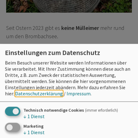
Seit Ostern 2023 gibt es
keine Mülleimer
mehr rund
um den Brombachsee.
(Ausnahme: Übernachtungsbereiche wie der
Einstellungen zum Datenschutz
SeeCamping Langlau, die Stellplätze Absberg und
Beim Besuch unserer Website werden Informationen über
Ramsberg sowie die verschiedenen Hafenanlagen).
Sie verarbeitet. Mit Ihrer Zustimmung können diese auch an
Dritte, z.B. zum Zweck der statistischen Auswertung,
Für Spezialmüll wie Windeln und Hundekot
übermittelt werden. Sie können die hier vorgenommenen
Einstellungen jederzeit abändern.
Mehr dazu erfahren Sie
sind
Sonderbehälter
aufgestellt.
hier:
Datenschutzerklärung
/
Impressum
.
Technisch notwendige Cookies
(immer erforderlich)
↓
1
Dienst
Marketing
↓
1
Dienst
Möchten Sie von
OpenStreetMap/Leaflet