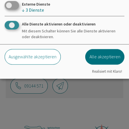
bereitgestellte externe Inhalte laden?
Externe Dienste
↓
3
Dienste
Ja
Immer
Alle Dienste aktivieren oder deaktivieren
Mit diesem Schalter können Sie alle Dienste aktivieren
oder deaktivieren.
Zweckverband Brombachsee
Ausgewählte akzeptieren
Alle akzeptieren
Ramsberg
Obere Dorfstraße 3
91785 Pleinfeld
Realisiert mit Klaro!
09144 571