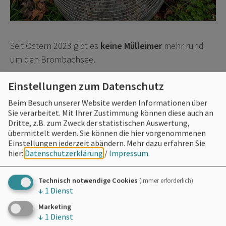
Seit Ostern 2023 gibt es
keine Mülleimer
mehr rund
um den Brombachsee.
(Ausnahme: Übernachtungsbereiche wie der
Einstellungen zum Datenschutz
SeeCamping Langlau, die Stellplätze Absberg und
Beim Besuch unserer Website werden Informationen über
Ramsberg sowie die verschiedenen Hafenanlagen).
Sie verarbeitet. Mit Ihrer Zustimmung können diese auch an
Dritte, z.B. zum Zweck der statistischen Auswertung,
Für Spezialmüll wie Windeln und Hundekot
übermittelt werden. Sie können die hier vorgenommenen
Einstellungen jederzeit abändern.
Mehr dazu erfahren Sie
sind
Sonderbehälter
aufgestellt.
hier:
Datenschutzerklärung
/
Impressum
.
Technisch notwendige Cookies
(immer erforderlich)
↓
1
Dienst
Marketing
↓
1
Dienst
Möchten Sie von
OpenStreetMap/Leaflet