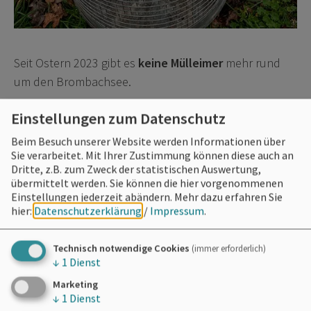
Seit Ostern 2023 gibt es
keine Mülleimer
mehr rund
um den Brombachsee.
(Ausnahme: Übernachtungsbereiche wie der
Einstellungen zum Datenschutz
SeeCamping Langlau, die Stellplätze Absberg und
Beim Besuch unserer Website werden Informationen über
Ramsberg sowie die verschiedenen Hafenanlagen).
Sie verarbeitet. Mit Ihrer Zustimmung können diese auch an
Dritte, z.B. zum Zweck der statistischen Auswertung,
Für Spezialmüll wie Windeln und Hundekot
übermittelt werden. Sie können die hier vorgenommenen
Einstellungen jederzeit abändern.
Mehr dazu erfahren Sie
sind
Sonderbehälter
aufgestellt.
hier:
Datenschutzerklärung
/
Impressum
.
Technisch notwendige Cookies
(immer erforderlich)
↓
1
Dienst
Marketing
↓
1
Dienst
Möchten Sie von
OpenStreetMap/Leaflet