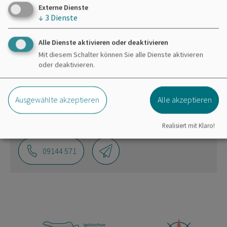
bereitgestellte externe Inhalte laden?
Externe Dienste
↓
3
Dienste
Ja
Immer
Alle Dienste aktivieren oder deaktivieren
Mit diesem Schalter können Sie alle Dienste aktivieren
oder deaktivieren.
Zweckverband Brombachsee
Ausgewählte akzeptieren
Alle akzeptieren
Ramsberg
Obere Dorfstraße 3
91785 Pleinfeld
Realisiert mit Klaro!
09144 571