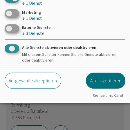
sind
Sonderbehälter
aufgestellt.
↓
1
Dienst
Marketing
↓
1
Dienst
Externe Dienste
↓
3
Dienste
Möchten Sie von
OpenStreetMap/Leaflet
Alle Dienste aktivieren oder deaktivieren
bereitgestellte externe Inhalte laden?
Mit diesem Schalter können Sie alle Dienste aktivieren
oder deaktivieren.
Ja
Immer
Ausgewählte akzeptieren
Alle akzeptieren
Realisiert mit Klaro!
Zweckverband Brombachsee
Ramsberg
Obere Dorfstraße 3
91785 Pleinfeld