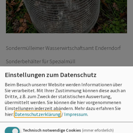
Sondermülleimer Wasserwirtschaftsamt Enderndorf
Sonderbehälter für Spezialmüll
Einstellungen zum Datenschutz
Seit Ostern 2023 gibt es
keine Mülleimer
mehr rund
um den Brombachsee.
Beim Besuch unserer Website werden Informationen über
Sie verarbeitet. Mit Ihrer Zustimmung können diese auch an
(Ausnahme: Übernachtungsbereiche wie der
Dritte, z.B. zum Zweck der statistischen Auswertung,
übermittelt werden. Sie können die hier vorgenommenen
SeeCamping Langlau, die Stellplätze Absberg und
Einstellungen jederzeit abändern.
Mehr dazu erfahren Sie
Ramsberg sowie die verschiedenen Hafenanlagen).
hier:
Datenschutzerklärung
/
Impressum
.
Für Spezialmüll wie Windeln und Hundekot
Technisch notwendige Cookies
(immer erforderlich)