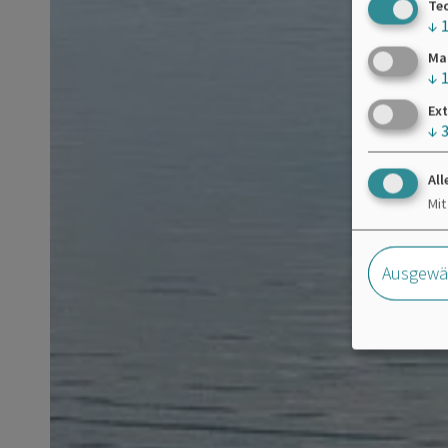
Te
↓
Ma
↓
Ext
↓
All
Mit
Ausgewäh