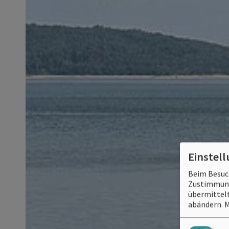
Einstel
Beim Besuch
Zustimmung 
übermittelt
abändern.
M