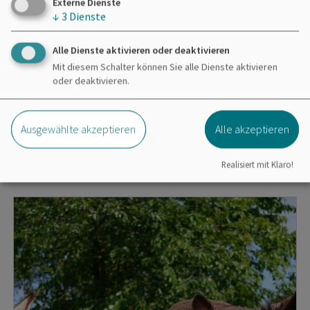
Externe Dienste
↓
3
Dienste
Alle Dienste aktivieren oder deaktivieren
Mit diesem Schalter können Sie alle Dienste aktivieren
oder deaktivieren.
Kinderveranstaltung
21.08.26
Alpaka-und Eseltrekkingtouren
Ausgewählte akzeptieren
Alle akzeptieren
Realisiert mit Klaro!