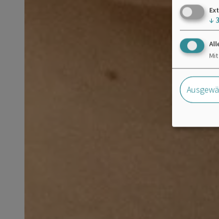
Ext
↓
All
Mit
Ausgewäh