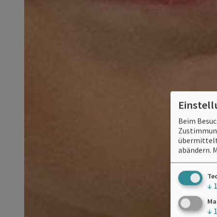
Einstel
Beim Besuch
Zustimmung 
übermittelt
abändern.
M
Te
↓
Ma
↓