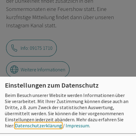
der Dunkelheit findet zusätzlich in den
Sommermonaten eine Feuershow statt. Eine
kurzfristige Mitteilung findet dann über unseren
Instagram Kanal statt.
Info: 09175 1710
Weitere Informationen
Einstellungen zum Datenschutz
Beim Besuch unserer Website werden Informationen über
Sie verarbeitet. Mit Ihrer Zustimmung können diese auch an
Eintrittspreise
Dritte, z.B. zum Zweck der statistischen Auswertung,
übermittelt werden. Sie können die hier vorgenommenen
frei, freiw. Hutgage
Einstellungen jederzeit abändern.
Mehr dazu erfahren Sie
hier:
Datenschutzerklärung
/
Impressum
.