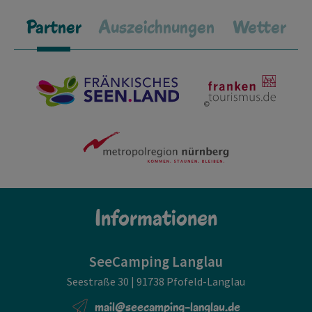
Partner
Auszeichnungen
Wetter
Informationen
SeeCamping Langlau
Seestraße 30 | 91738 Pfofeld-Langlau
mail@seecamping-langlau.de