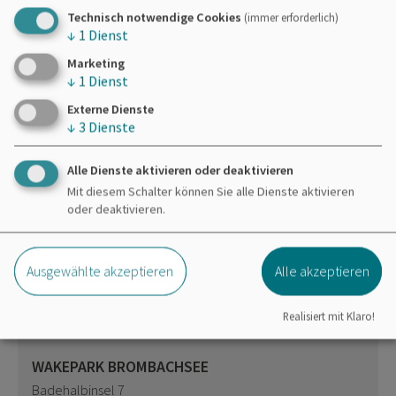
Technisch notwendige Cookies
(immer erforderlich)
Dieser Betrieb auch hier
↓
1
Dienst
Marketing
Essen & Trinken
↓
1
Dienst
Externe Dienste
↓
3
Dienste
Alle Dienste aktivieren oder deaktivieren
Mit diesem Schalter können Sie alle Dienste aktivieren
Möchten Sie von
OpenStreetMap/Leaflet
oder deaktivieren.
bereitgestellte externe Inhalte laden?
Ja
Immer
Ausgewählte akzeptieren
Alle akzeptieren
Realisiert mit Klaro!
WAKEPARK BROMBACHSEE
Badehalbinsel 7