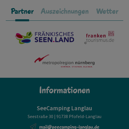
Partner
Auszeichnungen
Wetter
Informationen
SeeCamping Langlau
Seestraße 30 | 91738 Pfofeld-Langlau
mail@seecamping-langlau.de