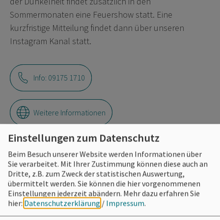
der Dunkelheit findet zusätzlich in den
Sommermonaten eine Feuershow statt. Eine
kurzfristige Mitteilung findet dann über unseren
Instagram Kanal statt.
Info: 09175 1710
Weitere Informationen
Einstellungen zum Datenschutz
Beim Besuch unserer Website werden Informationen über
Sie verarbeitet. Mit Ihrer Zustimmung können diese auch an
Eintrittspreise
Dritte, z.B. zum Zweck der statistischen Auswertung,
übermittelt werden. Sie können die hier vorgenommenen
frei, freiw. Hutgage
Einstellungen jederzeit abändern.
Mehr dazu erfahren Sie
hier:
Datenschutzerklärung
/
Impressum
.