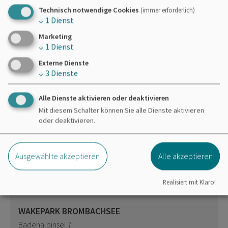
Technisch notwendige Cookies
(immer erforderlich)
Dieser Betrieb auch hier
↓
1
Dienst
Marketing
Essen & Trinken
↓
1
Dienst
Externe Dienste
↓
3
Dienste
Alle Dienste aktivieren oder deaktivieren
Mit diesem Schalter können Sie alle Dienste aktivieren
Möchten Sie von
OpenStreetMap/Leaflet
oder deaktivieren.
bereitgestellte externe Inhalte laden?
Ja
Immer
Ausgewählte akzeptieren
Alle akzeptieren
Realisiert mit Klaro!
WAKEPARK BROMBACHSEE
Badehalbinsel 7