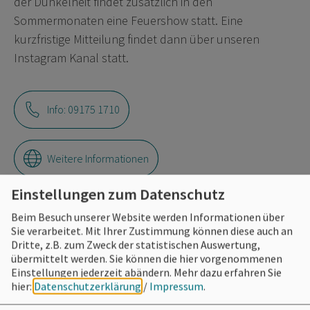
der Dunkelheit findet zusätzlich in den
Sommermonaten eine Feuershow statt. Eine
kurzfristige Mitteilung findet dann über unseren
Instagram Kanal statt.
Info: 09175 1710
Weitere Informationen
Einstellungen zum Datenschutz
Beim Besuch unserer Website werden Informationen über
Sie verarbeitet. Mit Ihrer Zustimmung können diese auch an
Eintrittspreise
Dritte, z.B. zum Zweck der statistischen Auswertung,
übermittelt werden. Sie können die hier vorgenommenen
frei, freiw. Hutgage
Einstellungen jederzeit abändern.
Mehr dazu erfahren Sie
hier:
Datenschutzerklärung
/
Impressum
.