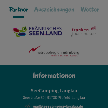
Partner
Auszeichnungen
Wetter
Informationen
SeeCamping Langlau
Seestraße 30 | 91738 Pfofeld-Langlau
mail@seecamping-langlau.de