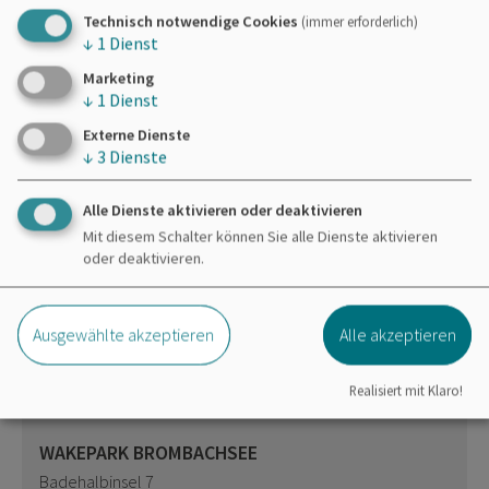
Technisch notwendige Cookies
(immer erforderlich)
Dieser Betrieb auch hier
↓
1
Dienst
Marketing
Essen & Trinken
↓
1
Dienst
Externe Dienste
↓
3
Dienste
Alle Dienste aktivieren oder deaktivieren
Mit diesem Schalter können Sie alle Dienste aktivieren
Möchten Sie von
OpenStreetMap/Leaflet
oder deaktivieren.
bereitgestellte externe Inhalte laden?
Ja
Immer
Ausgewählte akzeptieren
Alle akzeptieren
Realisiert mit Klaro!
WAKEPARK BROMBACHSEE
Badehalbinsel 7