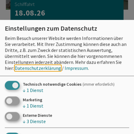
Schifffahrt
18.08.26
Wickie-Erlebnistag für die ganze
Einstellungen zum Datenschutz
Familie!
Beim Besuch unserer Website werden Informationen über
Sie verarbeitet. Mit Ihrer Zustimmung können diese auch an
Dritte, z.B. zum Zweck der statistischen Auswertung,
übermittelt werden. Sie können die hier vorgenommenen
Einstellungen jederzeit abändern.
Mehr dazu erfahren Sie
hier:
Datenschutzerklärung
/
Impressum
.
Technisch notwendige Cookies
(immer erforderlich)
↓
1
Dienst
Marketing
↓
1
Dienst
Externe Dienste
↓
3
Dienste