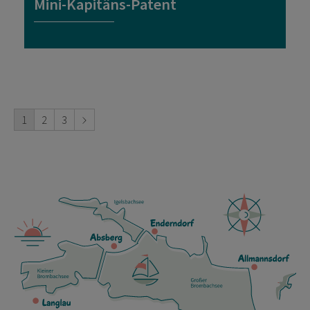
Mini-Kapitäns-Patent
1
2
3