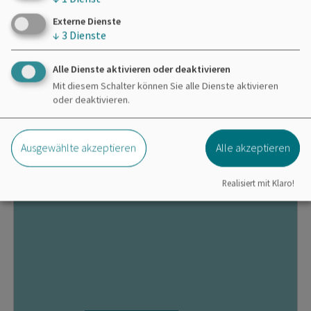
Externe Dienste
↓
3
Dienste
Alle Dienste aktivieren oder deaktivieren
Mit diesem Schalter können Sie alle Dienste aktivieren
oder deaktivieren.
Bogenschießen im SAN-shine-CAMP
am Kleinen Brombachsee
Ausgewählte akzeptieren
Alle akzeptieren
Realisiert mit Klaro!